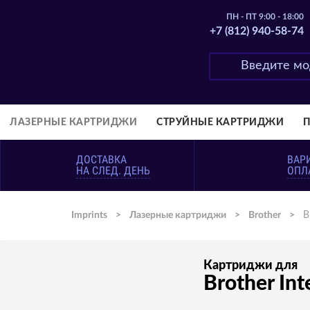
ПН - ПТ 9:00 - 18:00
+7 (812) 940-58-74
ЛАЗЕРНЫЕ КАРТРИДЖИ
СТРУЙНЫЕ КАРТРИДЖИ
ДОСТАВКА
ВАР
НА СЛЕД. ДЕНЬ
ОПЛ
Imprints
>
Лазерные картриджи
>
Brother
>
B
Картриджи для
Brother In