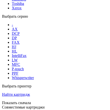
Toshiba
Xerox
Выбрать серию
-
AX
DCP
DP
FAX
HJ
HL
IntelliFax
LW
MFC
P-touch
PPF
Whisperwriter
Выбрать принтер
Найти картридж
Показать сначала
Совместимые картриджи