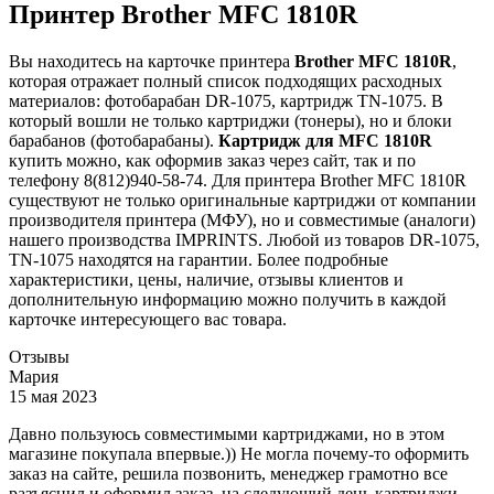
Принтер Brother MFC 1810R
Вы находитесь на карточке принтера
Brother MFC 1810R
,
которая отражает полный список подходящих расходных
материалов: фотобарабан DR-1075, картридж TN-1075. В
который вошли не только картриджи (тонеры), но и блоки
барабанов (фотобарабаны).
Картридж для MFC 1810R
купить можно, как оформив заказ через сайт, так и по
телефону 8(812)940-58-74. Для принтера Brother MFC 1810R
существуют не только оригинальные картриджи от компании
производителя принтера (МФУ), но и совместимые (аналоги)
нашего производства IMPRINTS. Любой из товаров DR-1075,
TN-1075 находятся на гарантии. Более подробные
характеристики, цены, наличие, отзывы клиентов и
дополнительную информацию можно получить в каждой
карточке интересующего вас товара.
Отзывы
Мария
15 мая 2023
Давно пользуюсь совместимыми картриджами, но в этом
магазине покупала впервые.)) Не могла почему-то оформить
заказ на сайте, решила позвонить, менеджер грамотно все
разъяснил и оформил заказ, на следующий день картриджи