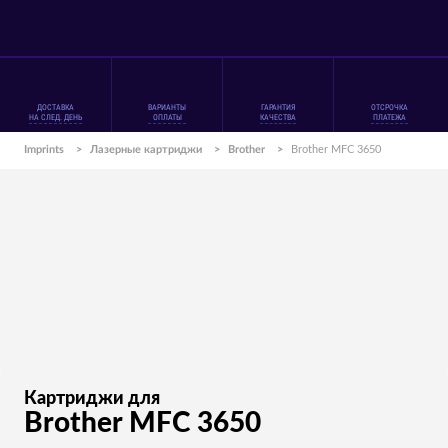
ДОСТАВКА
ВАРИАНТЫ
ГАРАНТИЯ
ОТСРОЧКА
НА СЛЕД. ДЕНЬ
ОПЛАТЫ
КАЧЕСТВА
ПЛАТЕЖА
Imprints
>
Лазерные картриджи
>
Brother
>
Brother MFC 3650
Картриджи для
Brother MFC 3650