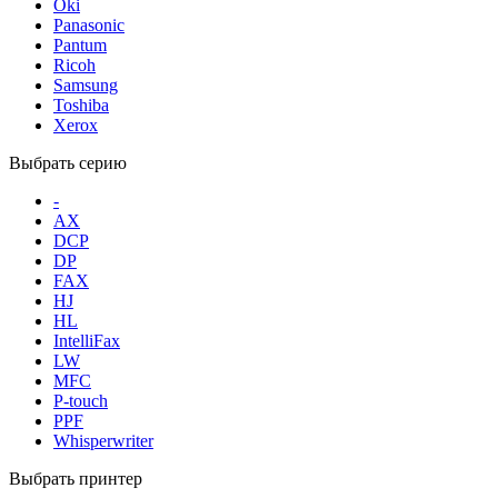
Oki
Panasonic
Pantum
Ricoh
Samsung
Toshiba
Xerox
Выбрать серию
-
AX
DCP
DP
FAX
HJ
HL
IntelliFax
LW
MFC
P-touch
PPF
Whisperwriter
Выбрать принтер