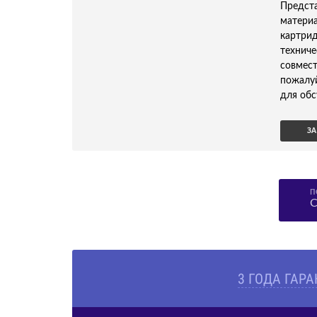
Предс
матери
картри
технич
совмес
пожалу
для обс
ЗА
П
С
3 ГОДА ГАР