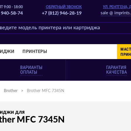
Т 9:00 - 18:00
ОБРАТНЫЙ ЗВОНОК
УЛ. РЕНТГЕНА, 
) 940-58-74
+7 (812) 946-28-19
sale @ imprints.
МАСТ
РИДЖИ
ПРИНТЕРЫ
ПРИН
ВАРИАНТЫ
ГАРАНТИЯ
ОПЛАТЫ
КАЧЕСТВА
>
Brother
>
Brother MFC 7345N
риджи для
ther MFC 7345N