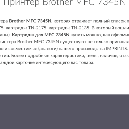
Принтер Brother MFC 7345N
тера
Brother MFC 7345N
, которая отражает полный список
5, картридж TN-2175, картридж TN-2135. В который вошли 
баны).
Картридж для MFC 7345N
купить можно, как оформив 
принтера Brother MFC 7345N существуют не только оригин
но и совместимые (аналоги) нашего производства IMPRINTS.
антии. Более подробные характеристики, цены, наличие, от
аждой карточке интересующего вас товара.