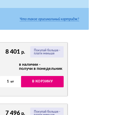
Что такое оригинальный картридж?
8 401
Покупай больше -
р.
плати меньше
в наличии -
получи в понедельник
1
В КОРЗИНУ
шт
7 496
Покупай больше -
р.
плати меньше