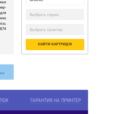
ных
нер-
для
Выбрать серию
нно
осы,
5874
Выбрать принтер
НАЙТИ КАРТРИДЖ
жи
УПОК
ГАРАНТИЯ НА ПРИНТЕР