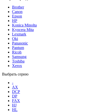
Brother
Canon
Epson
HP
Konica Minolta
Kyocera Mita
Lexmark
Oki
Panasonic
Pantum
Ricoh
Samsung
Toshiba
Xerox
Выбрать серию
-
AX
DCP
DP
FAX
HJ
HL