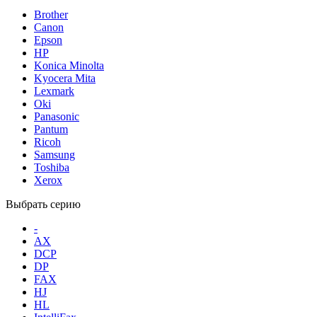
Brother
Canon
Epson
HP
Konica Minolta
Kyocera Mita
Lexmark
Oki
Panasonic
Pantum
Ricoh
Samsung
Toshiba
Xerox
Выбрать серию
-
AX
DCP
DP
FAX
HJ
HL