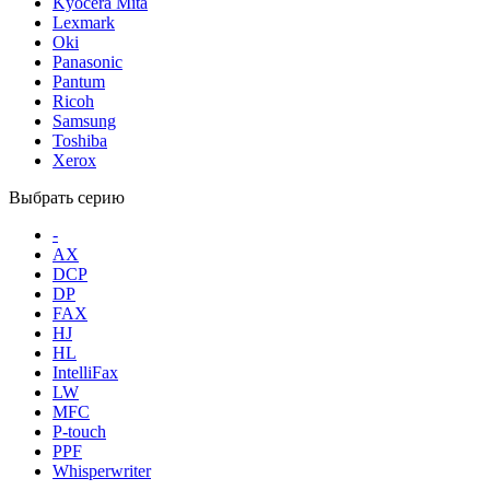
Kyocera Mita
Lexmark
Oki
Panasonic
Pantum
Ricoh
Samsung
Toshiba
Xerox
Выбрать серию
-
AX
DCP
DP
FAX
HJ
HL
IntelliFax
LW
MFC
P-touch
PPF
Whisperwriter