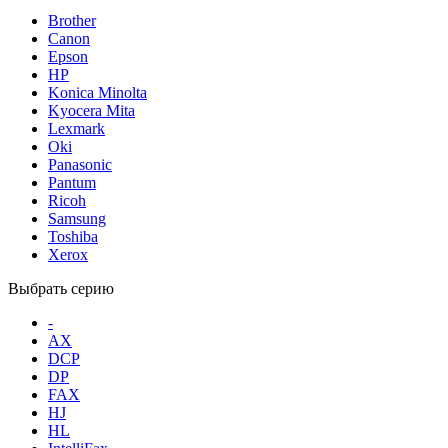
Brother
Canon
Epson
HP
Konica Minolta
Kyocera Mita
Lexmark
Oki
Panasonic
Pantum
Ricoh
Samsung
Toshiba
Xerox
Выбрать серию
-
AX
DCP
DP
FAX
HJ
HL