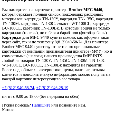
Вы находитесь на карточке принтера
Brother MFC 9440
,
которая отражает полный список подходящих расходных
материалов: картридж TN-130Y, картридж TN-135C, картридж
TN-130M, картридж TN-130C, емкость WT-100CL, картридж
BU-100CL, картридж TN-130Bk. В который вошли не только
картриджи (тонеры), но и блоки барабанов (фотобарабаны).
Картридж для MFC 9440
купить можно, как оформив заказ
через сайт, так и по телефону 8(812)940-58-74. Для принтера
Brother MFC 9440 существуют не только оригинальные
картриджи от компании производителя принтера (МФУ), но и
совместимые (аналоги) нашего производства IMPRINTS.
Любой из товаров TN-130Y, TN-135C, TN-130M, TN-130C,
WT-100CL, BU-100CL, TN-130Bk находятся на гарантии.
Более подробные характеристики, цены, наличие, отзывы
клиентов и дополнительную информацию можно получить в
каждой карточке интересующего вас товара.
+7 (812)
940-58-74
,
+7 (812)
946-28-19
пн-пт с 9:00 до 18:00 (без перерыва на обед)
Нужна помощь?
Напишите
или позвоните нам.
Каталог