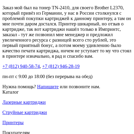
Заказ мой был на тонер TN-2410, для своего Brother L2370,
который привёз из Германии, у нас в России столкнулся с
проблемой покупки картриджей к данному принтеру, а там он
мне почти даром достался. Принтер шикарный, но отзыв о
картридже, так вот картриджи нашёл только в Импринтс,
заказал - тут же позвонил мне менеджер и предложил
увеличенного ресурса с разницей всего сто рублей, это
первый приятный бонус, а потом моему удивлению было
качество печати картриджа, ничем не уступает то му что стоял
в принтере изначально, я рад и спасибо вам.
+7 (812)
940-58-74
,
+7 (812)
946-28-19
пн-пт с 9:00 до 18:00 (без перерыва на обед)
Нужна помощь?
Напишите
или позвоните нам.
Каталог
Лазерные картриджи
Струйные картриджи
Принтеры
Покупателям