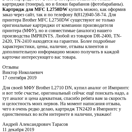
картриджи (тонеры), но и блоки барабанов (фотобарабаны).
Картридж для MFC L2750DW
купить можно, как оформив
заказ через сайт, так и по телефону 8(812)940-58-74. Для
принтера Brother MFC L2750DW существуют не только
оригинальные картриджи от компании производителя
принтера (МФУ), но и совместимые (аналоги) нашего
производства IMPRINTS. Любой из товаров DR-2400, TN-
2420, TN-2410 находятся на гарантии. Более подробные
характеристики, цены, наличие, отзывы клиентов и
дополнительную информацию можно получить в каждой
карточке интересующего вас товара.
Отзывы
Виктор Николаевич
17 сентября 2019
Для своей МФУ Brother L2710 DN, купил аналог от Импринтс
и вот тебе счастье, оригинальный сейчас ещё поискать надо, а
тут аналог и цена адекватная, спасибо ребята вам за скорость
и целостность моих нервов. На момент написания отзыва,
чего я очень редко делаю, картридж TN2420 в Импринтс у
единственных во всём интернете в наличии, уважаю!
Андрей Александрович Тарасов
11 декабря 2019