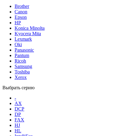
Brother
Canon
Epson
HP
Konica Minolta
Kyocera Mita
Lexmark
Oki
Panasonic
Pantum
Ricoh
Samsung
Toshiba
Xerox
Выбрать серию
-
AX
DCP
DP
FAX
HJ
HL