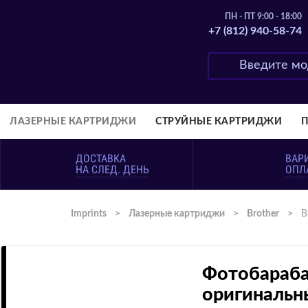
ПН - ПТ 9:00 - 18:00
+7 (812) 940-58-74
ЛАЗЕРНЫЕ КАРТРИДЖИ
СТРУЙНЫЕ КАРТРИДЖИ
ДОСТАВКА
ВАР
НА СЛЕД. ДЕНЬ
ОПЛ
Imprints
>
Лазерные картриджи
>
Brother
>
B
Фотобараба
оригинальн