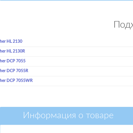
Подх
her HL 2130
her HL 2130R
ther DCP 7055
ther DCP 7055R
ther DCP 7055WR
Информация о товаре