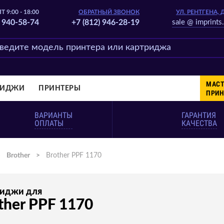
Т 9:00 - 18:00
ОБРАТНЫЙ ЗВОНОК
УЛ. РЕНТГЕНА, 
) 940-58-74
+7 (812) 946-28-19
sale @ imprints.
МАСТ
РИДЖИ
ПРИНТЕРЫ
ПРИН
ВАРИАНТЫ
ГАРАНТИЯ
ОПЛАТЫ
КАЧЕСТВА
>
Brother
>
Brother PPF 1170
риджи для
ther PPF 1170