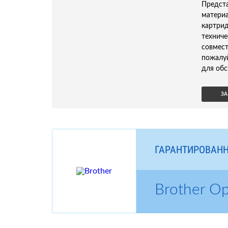
Предс
матери
картри
технич
совмес
пожалу
для обс
ЗА
ГАРАНТИРОВАНН
Brother О