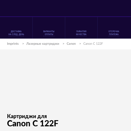
ДОСТАВКА
ВАРИАНТЫ
ГАРАНТИЯ
ОТСРОЧКА
НА СЛЕД. ДЕНЬ
ОПЛАТЫ
КАЧЕСТВА
ПЛАТЕЖА
Imprints
>
Лазерные картриджи
>
Canon
>
Canon C 122F
Картриджи для
Canon C 122F