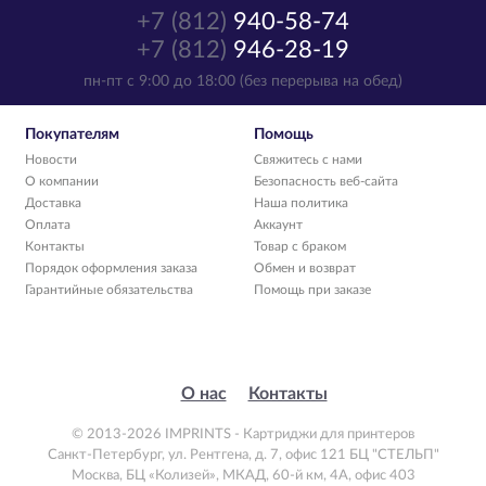
+7 (812)
940-58-74
+7 (812)
946-28-19
пн-пт с 9:00 до 18:00 (без перерыва на обед)
Покупателям
Помощь
Новости
Свяжитесь с нами
О компании
Безопасность веб-сайта
Доставка
Наша политика
Оплата
Аккаунт
Контакты
Товар с браком
Порядок оформления заказа
Обмен и возврат
Гарантийные обязательства
Помощь при заказе
О нас
Контакты
© 2013-2026 IMPRINTS - Картриджи для принтеров
Санкт-Петербург
,
ул. Рентгена, д. 7, офис 121 БЦ "СТЕЛЬП"
Москва
,
БЦ «Колизей», МКАД, 60-й км, 4А, офис 403