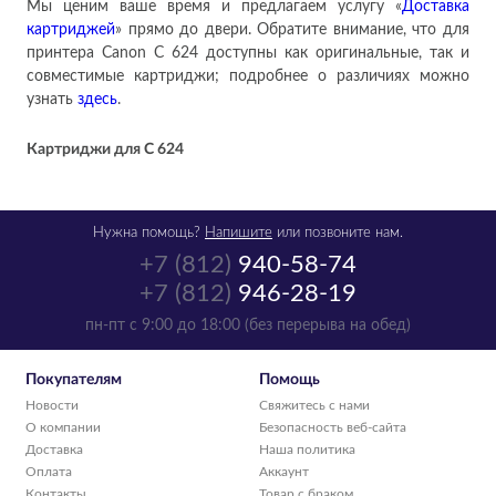
Мы ценим ваше время и предлагаем услугу «
Доставка
картриджей
» прямо до двери. Обратите внимание, что для
принтера Canon C 624 доступны как оригинальные, так и
совместимые картриджи; подробнее о различиях можно
узнать
здесь
.
Картриджи для
C 624
Нужна помощь?
Напишите
или позвоните нам.
+7 (812)
940-58-74
+7 (812)
946-28-19
пн-пт с 9:00 до 18:00 (без перерыва на обед)
Покупателям
Помощь
Новости
Свяжитесь с нами
О компании
Безопасность веб-сайта
Доставка
Наша политика
Оплата
Аккаунт
Контакты
Товар с браком