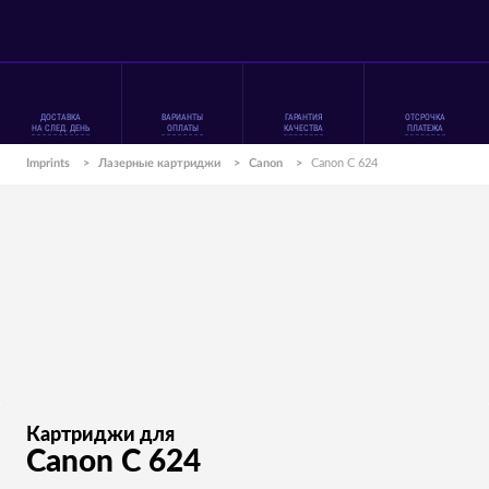
ДОСТАВКА
ВАРИАНТЫ
ГАРАНТИЯ
ОТСРОЧКА
НА СЛЕД. ДЕНЬ
ОПЛАТЫ
КАЧЕСТВА
ПЛАТЕЖА
Imprints
>
Лазерные картриджи
>
Canon
>
Canon C 624
Картриджи для
Canon C 624