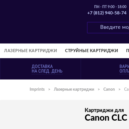
ПН - ПТ 9:00 - 18:00
+7 (812) 940-58-74
ЛАЗЕРНЫЕ КАРТРИДЖИ
СТРУЙНЫЕ КАРТРИДЖИ
ДОСТАВКА
ВАР
НА СЛЕД. ДЕНЬ
ОПЛ
Imprints
>
Лазерные картриджи
>
Canon
>
Ca
Картриджи для
Canon CLC