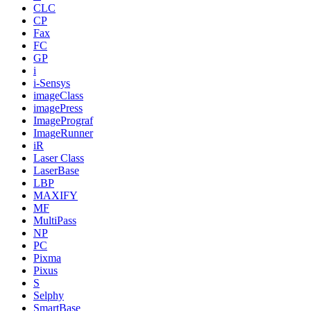
CLC
CP
Fax
FC
GP
i
i-Sensys
imageClass
imagePress
ImagePrograf
ImageRunner
iR
Laser Class
LaserBase
LBP
MAXIFY
MF
MultiPass
NP
PC
Pixma
Pixus
S
Selphy
SmartBase