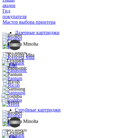
акции
Гид
покупателя
Мастер выбора принтера
Лазерные картриджи
Струйные картриджи