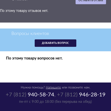
ОСТАВИТЬ ОТЗЫВ
По этому товару отзывов нет.
Картридж Canon C-
EXV26 Black черный
аналог 1660B006
Вопросы клиентов
р.
3 310
ДОБАВИТЬ ВОПРОС
нет в наличии
По этому товару вопросов нет.
Нужна помощь?
Напишите
или позвоните нам.
+7 (812)
940-58-74
,
+7 (812)
946-28-19
пн-пт с 9:00 до 18:00 (без перерыва на обед)
Картридж Canon C-