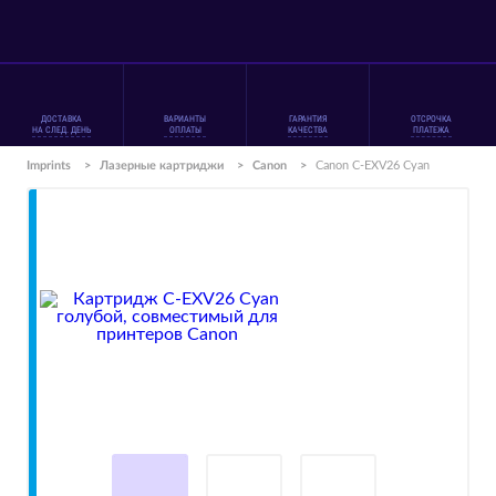
ДОСТАВКА
ВАРИАНТЫ
ГАРАНТИЯ
ОТСРОЧКА
НА СЛЕД. ДЕНЬ
ОПЛАТЫ
КАЧЕСТВА
ПЛАТЕЖА
Imprints
>
Лазерные картриджи
>
Canon
>
Canon C-EXV26 Cyan