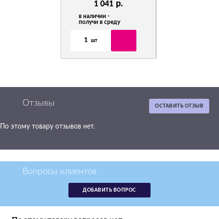
р.
1 041
в наличии -
получи в среду
1
шт
Отзывы
ОСТАВИТЬ ОТЗЫВ
По этому товару отзывов нет.
Картридж Canon
Cartridge 716C
голубой
аналог 1979B002
Вопросы клиентов
р.
1 920
ДОБАВИТЬ ВОПРОС
в наличии -
получи в понедельник
1