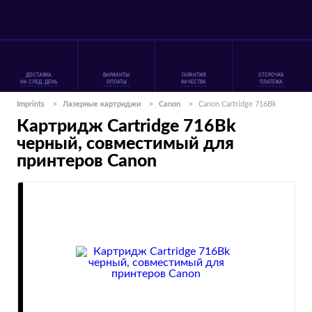
ДОСТАВКА
ВАРИАНТЫ
ГАРАНТИЯ
ОТСРОЧКА
НА СЛЕД. ДЕНЬ
ОПЛАТЫ
КАЧЕСТВА
ПЛАТЕЖА
Imprints
>
Лазерные картриджи
>
Canon
>
Canon Cartridge 716Bk
Картридж Cartridge 716Bk
черный, совместимый для
принтеров Canon