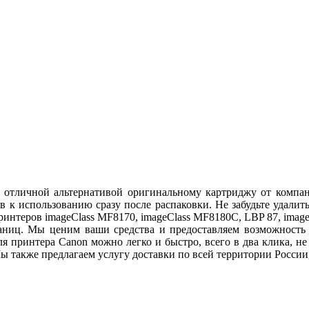
ся отличной альтернативой оригинальному картриджу от комп
 к использованию сразу после распаковки. Не забудьте удали
 принтеров imageClass MF8170, imageClass MF8180C, LBP 87, imag
аниц. Мы ценим ваши средства и предоставляем возможность в
для принтера Canon можно легко и быстро, всего в два клика, н
также предлагаем услугу доставки по всей территории России,