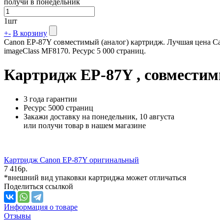
получи в понедельник
1
шт
+
-
В корзину
Canon EP-87Y совместимый (аналог) картридж. Лучшая цена Ca
imageClass MF8170. Ресурс 5 000 страниц.
Картридж EP-87Y , совместим
3 года гарантии
Ресурс
5000 страниц
Закажи доставку на понедельник, 10 августа
или получи товар в нашем магазине
Картридж Canon EP-87Y оригинальный
7 416
р.
*внешний вид упаковки картриджа может отличаться
Поделиться ссылкой
Информация о товаре
Отзывы