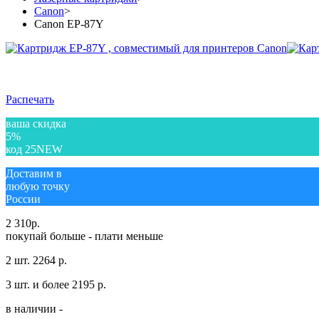
Canon
>
Canon EP-87Y
Распечать
ваша скидка
5%
код 25NEW
Доставим в
любую точку
России
2 310
р.
покупай больше - плати меньше
2 шт.
2264 р.
3 шт. и более
2195 р.
в наличии -