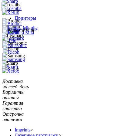
Принтеры
Доставка
на след. день
Варианты
оплаты
Гарантия
качества
Отсрочка
платежа
Imprints
>
Лазерные картриджи
>