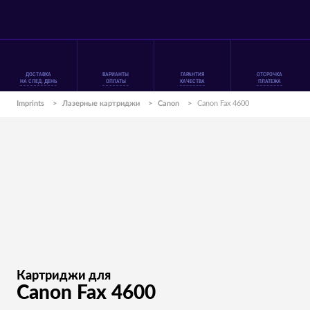
ДОСТАВКА
ВАРИАНТЫ
ГАРАНТИЯ
ОТСРОЧКА
НА СЛЕД. ДЕНЬ
ОПЛАТЫ
КАЧЕСТВА
ПЛАТЕЖА
Imprints
>
Лазерные картриджи
>
Canon
>
Canon Fax 4600
Картриджи для
Canon Fax 4600