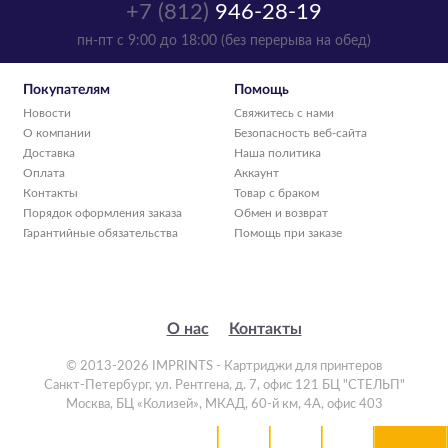
+7 (812)
946-28-19
пн-пт с 9:00 до 18:00 (без перерыва на обед)
Покупателям
Помощь
Новости
Свяжитесь с нами
О компании
Безопасность веб-сайта
Доставка
Наша политика
Оплата
Аккаунт
Контакты
Товар с браком
Порядок оформления заказа
Обмен и возврат
Гарантийные обязательства
Помощь при заказе
О нас
Контакты
© 2013-2026 IMPRINTS - Картриджи для принтеров
Санкт-Петербург
,
ул. Рентгена, д. 7, офис 121 БЦ "СТЕЛЬП"
Москва
,
БЦ «Колизей», МКАД, 60-й км, 4А, офис 403