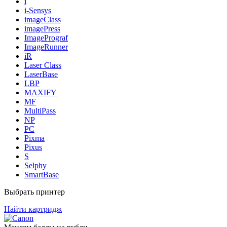
i
i-Sensys
imageClass
imagePress
ImagePrograf
ImageRunner
iR
Laser Class
LaserBase
LBP
MAXIFY
MF
MultiPass
NP
PC
Pixma
Pixus
S
Selphy
SmartBase
Выбрать принтер
Найти картридж