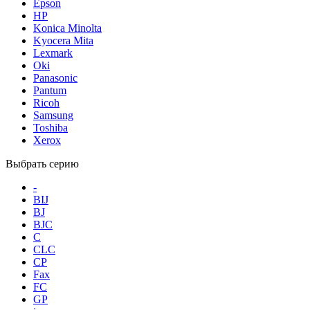
Epson
HP
Konica Minolta
Kyocera Mita
Lexmark
Oki
Panasonic
Pantum
Ricoh
Samsung
Toshiba
Xerox
Выбрать серию
-
BIJ
BJ
BJC
C
CLC
CP
Fax
FC
GP