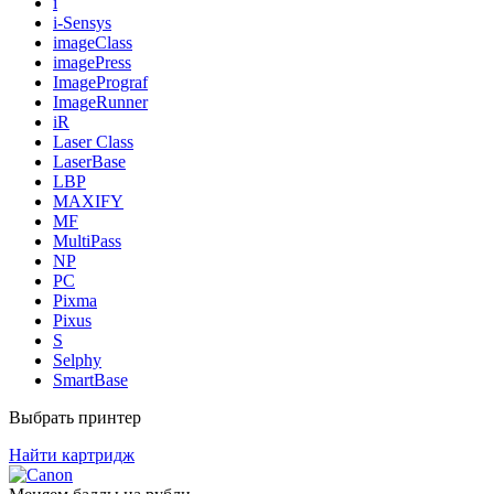
i
i-Sensys
imageClass
imagePress
ImagePrograf
ImageRunner
iR
Laser Class
LaserBase
LBP
MAXIFY
MF
MultiPass
NP
PC
Pixma
Pixus
S
Selphy
SmartBase
Выбрать принтер
Найти картридж