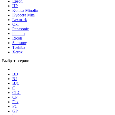
Epson
HP
Konica Minolta
Kyocera Mita
Lexmark
Oki
Panasonic
Pantum
Ricoh
Samsung
Toshiba
Xerox
Выбрать серию
-
BIJ
BJ
BJC
C
CLC
CP
Fax
FC
GP