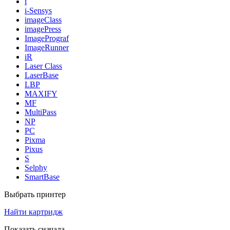
i
i-Sensys
imageClass
imagePress
ImagePrograf
ImageRunner
iR
Laser Class
LaserBase
LBP
MAXIFY
MF
MultiPass
NP
PC
Pixma
Pixus
S
Selphy
SmartBase
Выбрать принтер
Найти картридж
Показать сначала