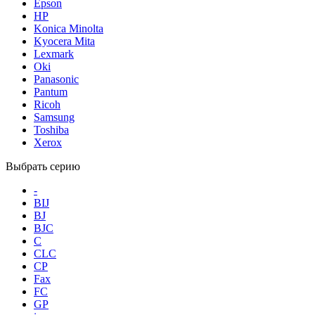
Epson
HP
Konica Minolta
Kyocera Mita
Lexmark
Oki
Panasonic
Pantum
Ricoh
Samsung
Toshiba
Xerox
Выбрать серию
-
BIJ
BJ
BJC
C
CLC
CP
Fax
FC
GP