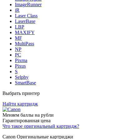
ImageRunner
iR
Laser Class
LaserBase
LBP
MAXIFY
MF
MultiPass
NP
PC
Pixma
Pixus
S
Selphy
SmartBase
Выбрать принтер
Найти картридж
Меняем баллы на рубли
Гарантированная цена
Что такое оригинальный картридж?
Canon Оригинальные картриджи