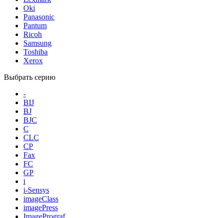
Oki
Panasonic
Pantum
Ricoh
Samsung
Toshiba
Xerox
Выбрать серию
-
BIJ
BJ
BJC
C
CLC
CP
Fax
FC
GP
i
i-Sensys
imageClass
imagePress
ImagePrograf