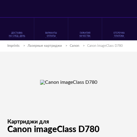
ДОСТАВКА
ВАРИАНТЫ
ГАРАНТИЯ
ОТСРОЧКА
НА СЛЕД. ДЕНЬ
ОПЛАТЫ
КАЧЕСТВА
ПЛАТЕЖА
Imprints
>
Лазерные картриджи
>
Canon
>
Canon imageClass D780
Картриджи для
Canon imageClass D780