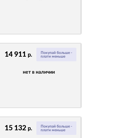
14 911
Покупай больше -
р.
плати меньше
нет в наличии
15 132
Покупай больше -
р.
плати меньше