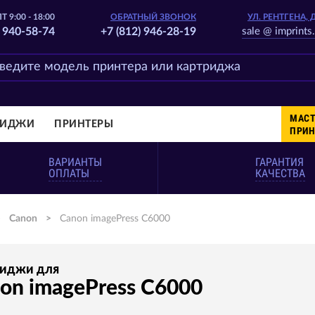
Т 9:00 - 18:00
ОБРАТНЫЙ ЗВОНОК
УЛ. РЕНТГЕНА, 
) 940-58-74
+7 (812) 946-28-19
sale @ imprints.
МАСТ
РИДЖИ
ПРИНТЕРЫ
ПРИН
ВАРИАНТЫ
ГАРАНТИЯ
ОПЛАТЫ
КАЧЕСТВА
>
Canon
>
Canon imagePress C6000
риджи для
on imagePress C6000