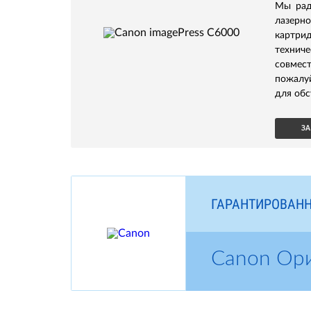
Мы рад
лазерн
картр
техни
совмест
пожалу
для обс
ЗА
ГАРАНТИРОВАНН
Canon Ор