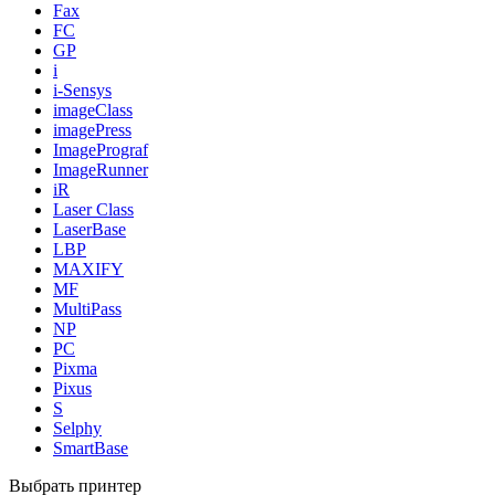
Fax
FC
GP
i
i-Sensys
imageClass
imagePress
ImagePrograf
ImageRunner
iR
Laser Class
LaserBase
LBP
MAXIFY
MF
MultiPass
NP
PC
Pixma
Pixus
S
Selphy
SmartBase
Выбрать принтер