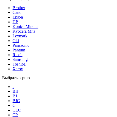
Brother
Canon
Epson
HP
Konica Minolta
Kyocera Mita
Lexmark
Oki
Panasonic
Pantum
Ricoh
Samsung
Toshiba
Xerox
Выбрать серию
-
BIJ
BJ
BJC
C
CLC
CP