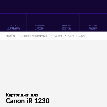
ДОСТАВКА
ВАРИАНТЫ
ГАРАНТИЯ
ОТСРОЧКА
НА СЛЕД. ДЕНЬ
ОПЛАТЫ
КАЧЕСТВА
ПЛАТЕЖА
Imprints
>
Лазерные картриджи
>
Canon
>
Canon iR 1230
Картриджи для
Canon iR 1230