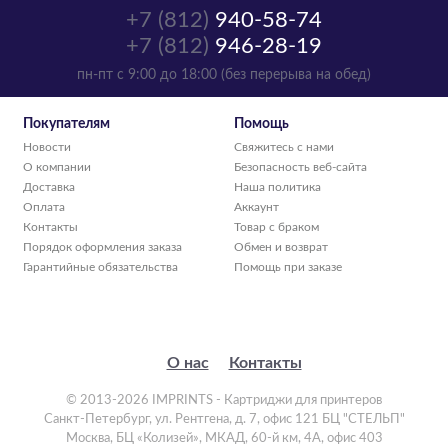
+7 (812)
940-58-74
+7 (812)
946-28-19
пн-пт с 9:00 до 18:00 (без перерыва на обед)
Покупателям
Помощь
Новости
Свяжитесь с нами
О компании
Безопасность веб-сайта
Доставка
Наша политика
Оплата
Аккаунт
Контакты
Товар с браком
Порядок оформления заказа
Обмен и возврат
Гарантийные обязательства
Помощь при заказе
О нас
Контакты
© 2013-2026 IMPRINTS - Картриджи для принтеров
Санкт-Петербург
,
ул. Рентгена, д. 7, офис 121 БЦ "СТЕЛЬП"
Москва
,
БЦ «Колизей», МКАД, 60-й км, 4А, офис 403