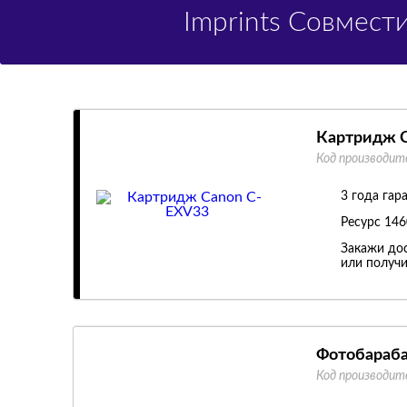
Imprints Совмес
Картридж 
Код производит
3 года гар
Ресурс
146
Закажи дос
или получи
Фотобараба
Код производит