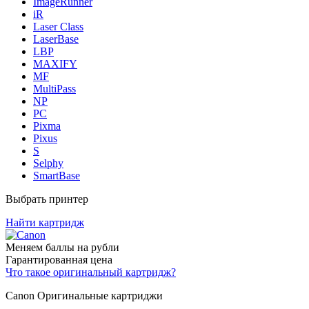
ImageRunner
iR
Laser Class
LaserBase
LBP
MAXIFY
MF
MultiPass
NP
PC
Pixma
Pixus
S
Selphy
SmartBase
Выбрать принтер
Найти картридж
Меняем баллы на рубли
Гарантированная цена
Что такое оригинальный картридж?
Canon Оригинальные картриджи