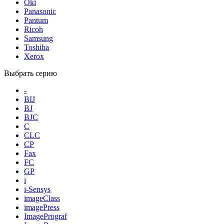
Oki
Panasonic
Pantum
Ricoh
Samsung
Toshiba
Xerox
Выбрать серию
-
BIJ
BJ
BJC
C
CLC
CP
Fax
FC
GP
i
i-Sensys
imageClass
imagePress
ImagePrograf