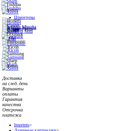
Принтеры
Доставка
на след. день
Варианты
оплаты
Гарантия
качества
Отсрочка
платежа
Imprints
>
Лазерные картриджи
>