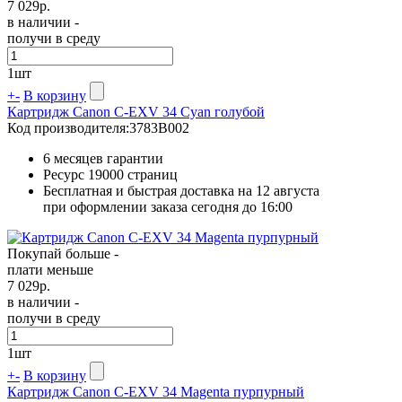
7 029
р.
в наличии -
получи в среду
1
шт
+
-
В корзину
Картридж Canon C-EXV 34 Cyan голубой
Код производителя:
3783B002
6 месяцев гарантии
Ресурс
19000 страниц
Бесплатная и быстрая доставка на 12 августа
при оформлении заказа сегодня до 16:00
Покупай больше -
плати меньше
7 029
р.
в наличии -
получи в среду
1
шт
+
-
В корзину
Картридж Canon C-EXV 34 Magenta пурпурный