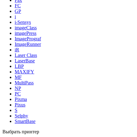
Fax
FC
GP
i
i-Sensys
imageClass
imagePress
ImagePrograf
ImageRunner
iR
Laser Class
LaserBase
LBP
MAXIFY
MF
MultiPass
NP
PC
Pixma
Pixus
S
Selphy
SmartBase
Выбрать принтер