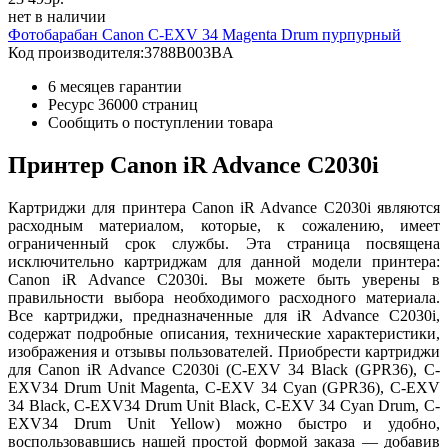
нет в наличии
Фотобарабан Canon C-EXV 34 Magenta Drum пурпурный
Код производителя:
3788B003BA
6 месяцев гарантии
Ресурс
36000 страниц
Сообщить о поступлении товара
Принтер Canon iR Advance C2030i
Картриджи для принтера Canon iR Advance C2030i являются
расходным материалом, которые, к сожалению, имеет
ограниченный срок службы. Эта страница посвящена
исключительно картриджам для данной модели принтера:
Canon iR Advance C2030i. Вы можете быть уверены в
правильности выбора необходимого расходного материала.
Все картриджи, предназначенные для iR Advance C2030i,
содержат подробные описания, технические характеристики,
изображения и отзывы пользователей. Приобрести картриджи
для Canon iR Advance C2030i (C-EXV 34 Black (GPR36), C-
EXV34 Drum Unit Magenta, C-EXV 34 Cyan (GPR36), C-EXV
34 Black, C-EXV34 Drum Unit Black, C-EXV 34 Cyan Drum, C-
EXV34 Drum Unit Yellow) можно быстро и удобно,
воспользовавшись нашей простой формой заказа — добавив