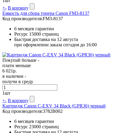
1
шт
+
-
В корзину
Емкость для сбора тонера Canon FM3-8137
Код производителя:
FM3-8137
6 месяцев гарантии
Ресурс
15000 страниц
Быстрая доставка на 12 августа
при оформлении заказа сегодня до 16:00
Покупай больше -
плати меньше
6 021
р.
в наличии -
получи в среду
1
шт
+
-
В корзину
Картридж Canon C-EXV 34 Black (GPR36) черный
Код производителя:
3782B002
6 месяцев гарантии
Ресурс
23000 страниц
Быстрая доставка на 12 августа