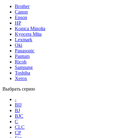
Brother
Canon
Epson
HP
Konica Minolta
Kyocera Mita
Lexmark
Oki
Panasonic
Pantum
Ricoh
Samsung
Toshiba
Xerox
Выбрать серию
-
BIJ
BJ
BJC
C
CLC
CP