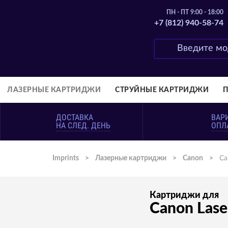
ПН - ПТ 9:00 - 18:00
+7 (812) 940-58-74
ЛАЗЕРНЫЕ КАРТРИДЖИ
СТРУЙНЫЕ КАРТРИДЖИ
ДОСТАВКА
ВАР
НА СЛЕД. ДЕНЬ
ОПЛ
Imprints
>
Лазерные картриджи
>
Canon
>
Ca
Картриджи для
Canon Lase