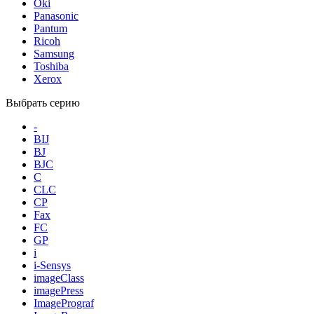
Oki
Panasonic
Pantum
Ricoh
Samsung
Toshiba
Xerox
Выбрать серию
-
BIJ
BJ
BJC
C
CLC
CP
Fax
FC
GP
i
i-Sensys
imageClass
imagePress
ImagePrograf