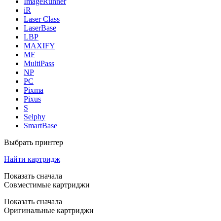
ImageRunner
iR
Laser Class
LaserBase
LBP
MAXIFY
MF
MultiPass
NP
PC
Pixma
Pixus
S
Selphy
SmartBase
Выбрать принтер
Найти картридж
Показать сначала
Совместимые картриджи
Показать сначала
Оригинальные картриджи