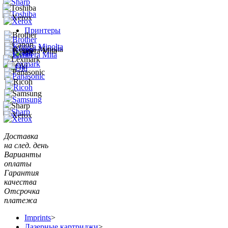
Принтеры
Доставка
на след. день
Варианты
оплаты
Гарантия
качества
Отсрочка
платежа
Imprints
>
Лазерные картриджи
>