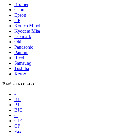
Brother
Canon
Epson
HP
Konica Minolta
Kyocera Mita
Lexmark
Oki
Panasonic
Pantum
Ricoh
Samsung
Toshiba
Xerox
Выбрать серию
-
BIJ
BJ
BJC
C
CLC
CP
Fax