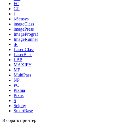
FC
GP
i
i-Sensys
imageClass
imagePress
ImagePrograf
ImageRunner
iR
Laser Class
LaserBase
LBP
MAXIFY
MF
MultiPass
NP
PC
Pixma
Pixus
S
Selphy
SmartBase
Выбрать принтер