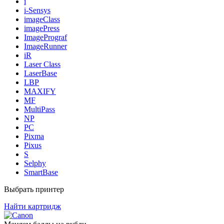
i
i-Sensys
imageClass
imagePress
ImagePrograf
ImageRunner
iR
Laser Class
LaserBase
LBP
MAXIFY
MF
MultiPass
NP
PC
Pixma
Pixus
S
Selphy
SmartBase
Выбрать принтер
Найти картридж