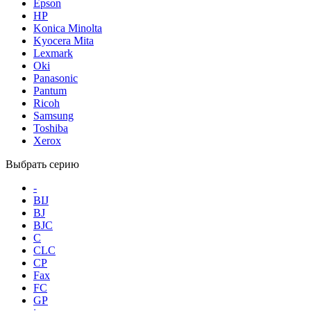
Epson
HP
Konica Minolta
Kyocera Mita
Lexmark
Oki
Panasonic
Pantum
Ricoh
Samsung
Toshiba
Xerox
Выбрать серию
-
BIJ
BJ
BJC
C
CLC
CP
Fax
FC
GP