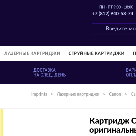
ПН - ПТ 9:00 - 18:00
+7 (812) 940-58-74
ЛАЗЕРНЫЕ КАРТРИДЖИ
СТРУЙНЫЕ КАРТРИДЖИ
ДОСТАВКА
ВАР
НА СЛЕД. ДЕНЬ
ОПЛ
Imprints
>
Лазерные картриджи
>
Canon
>
Ca
Картридж C
оригинальн