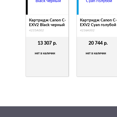
Картридж Canon C-
Картридж Canon C-
EXV2 Black черный
EXV2 Cyan голубой
4235A002
4236A002
13 307
р.
20 744
р.
нет в наличии
нет в наличии