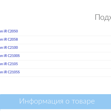
Подх
on iR C2050
on iR C2058
on iR C2100
on iR C2100S
on iR C2105
on iR C2105S
Информация о товаре