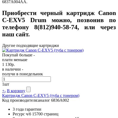
6837A004AA.
Приобрести черный картридж Canon
C-EXV5 Drum можно, позвонив по
телефону 8(812)940-58-74, или через
наш сайт.
Другие подходящие картриджи
Покупай больше -
плати меньше
1 130
р.
в наличии -
получи в понедельник
1
шт
+
-
В корзину
Картридж Canon C-EXV5 (туба с тонером)
Код производителя:
аналог 6836A002
3 года гарантии
Ресурс ч/б
15700 страниц