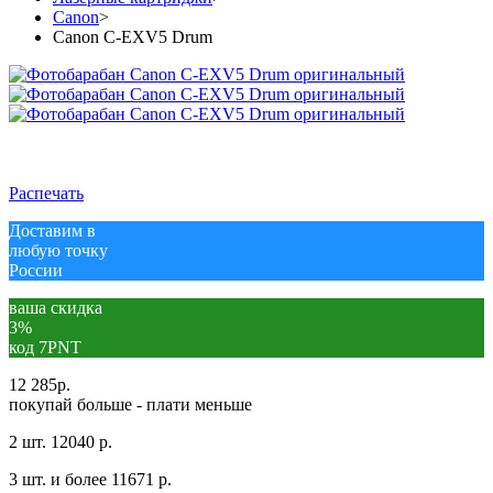
Canon
>
Canon C-EXV5 Drum
Распечать
Доставим в
любую точку
России
ваша скидка
3%
код 7PNT
12 285
р.
покупай больше - плати меньше
2 шт.
12040 р.
3 шт. и более
11671 р.