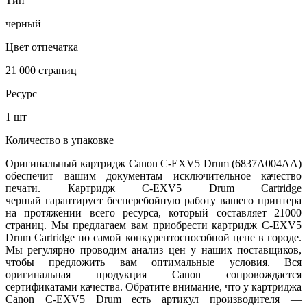
Тип
черный
Цвет отпечатка
21 000 страниц
Ресурс
1 шт
Количество в упаковке
Оригинальный картридж Canon C-EXV5 Drum (6837A004AA)
обеспечит вашим документам исключительное качество
печати. Картридж C-EXV5 Drum Cartridge
черный гарантирует бесперебойную работу вашего принтера
на протяжении всего ресурса, который составляет 21000
страниц. Мы предлагаем вам приобрести картридж C-EXV5
Drum Cartridge по самой конкурентоспособной цене в городе.
Мы регулярно проводим анализ цен у наших поставщиков,
чтобы предложить вам оптимальные условия. Вся
оригинальная продукция Canon сопровождается
сертификатами качества. Обратите внимание, что у картриджа
Canon C-EXV5 Drum есть артикул производителя —