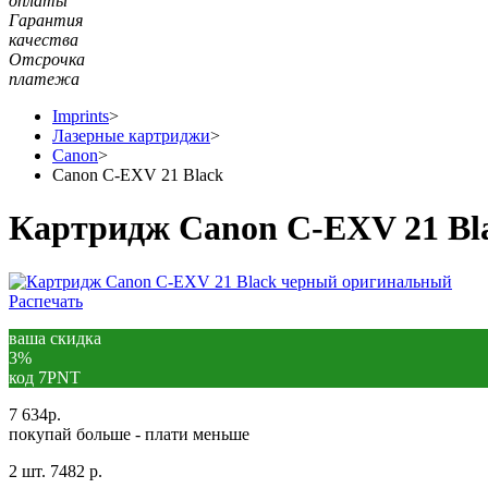
оплаты
Гарантия
качества
Отсрочка
платежа
Imprints
>
Лазерные картриджи
>
Canon
>
Canon C-EXV 21 Black
Картридж Canon C-EXV 21 Bl
Распечать
ваша скидка
3%
код 7PNT
7 634
р.
покупай больше - плати меньше
2 шт.
7482 р.