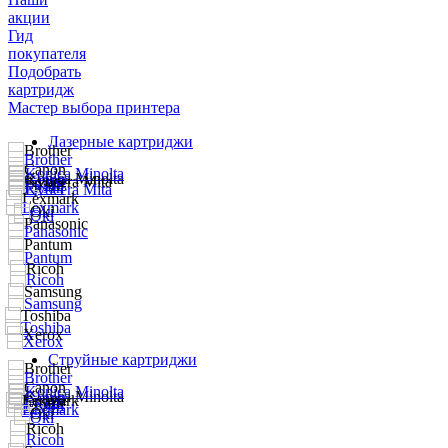
акции
Гид
покупателя
Подобрать
картридж
Мастер выбора принтера
Лазерные картриджи
Струйные картриджи