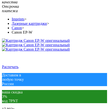
качества
Отсрочка
платежа
Imprints
>
Лазерные картриджи
>
Canon
>
Canon EP-W
Распечать
Доставим в
любую точку
России
ваша скидка
3%
код 7PNT