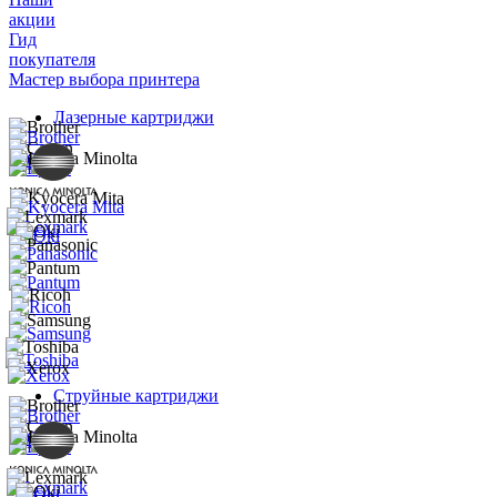
акции
Гид
покупателя
Мастер выбора принтера
Лазерные картриджи
Струйные картриджи