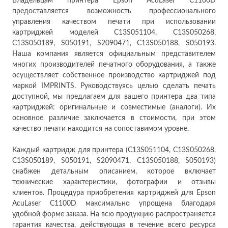
Владельцам принтера Epson AcuLaser C1100D
предоставляется возможность профессионального
управления качеством печати при использовании
картриджей моделей C13S051104, C13S050268,
C13S050189, S050191, S2090471, C13S050188, S050193.
Наша компания является официальным представителем
многих производителей печатного оборудования, а также
осуществляет собственное производство картриджей под
маркой IMPRINTS. Руководствуясь целью сделать печать
доступной, мы предлагаем для вашего принтера два типа
картриджей: оригинальные и совместимые (аналоги). Их
основное различие заключается в стоимости, при этом
качество печати находится на сопоставимом уровне.
Каждый картридж для принтера (C13S051104, C13S050268,
C13S050189, S050191, S2090471, C13S050188, S050193)
снабжен детальным описанием, которое включает
технические характеристики, фотографии и отзывы
клиентов. Процедура приобретения картриджей для Epson
AcuLaser C1100D максимально упрощена благодаря
удобной форме заказа. На всю продукцию распространяется
гарантия качества, действующая в течение всего ресурса