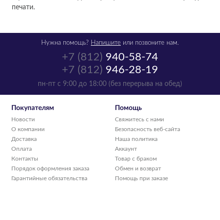
печати.
Нужна помощь?
Напишите
или позвоните нам.
+7 (812)
940-58-74
+7 (812)
946-28-19
пн-пт с 9:00 до 18:00 (без перерыва на обед)
Покупателям
Помощь
Новости
Свяжитесь с нами
О компании
Безопасность веб-сайта
Доставка
Наша политика
Оплата
Аккаунт
Контакты
Товар с браком
Порядок оформления заказа
Обмен и возврат
Гарантийные обязательства
Помощь при заказе