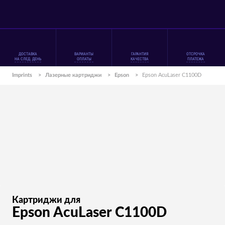
ДОСТАВКА
ВАРИАНТЫ
ГАРАНТИЯ
ОТСРОЧКА
НА СЛЕД. ДЕНЬ
ОПЛАТЫ
КАЧЕСТВА
ПЛАТЕЖА
Imprints
>
Лазерные картриджи
>
Epson
>
Epson AcuLaser C1100D
Картриджи для
Epson AcuLaser C1100D