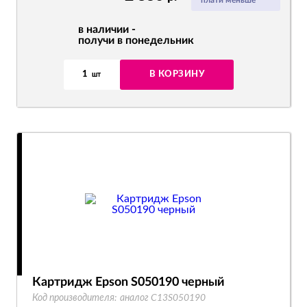
плати меньше
в наличии -
получи в понедельник
1
В КОРЗИНУ
шт
Картридж Epson S050190 черный
Код производителя:
аналог C13S050190