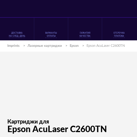
ДОСТАВКА
ВАРИАНТЫ
ГАРАНТИЯ
ОТСРОЧКА
НА СЛЕД. ДЕНЬ
ОПЛАТЫ
КАЧЕСТВА
ПЛАТЕЖА
Imprints
>
Лазерные картриджи
>
Epson
>
Epson AcuLaser C2600TN
Картриджи для
Epson AcuLaser C2600TN