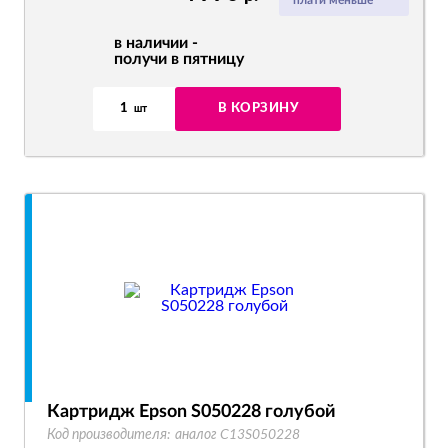
плати меньше
в наличии -
получи в пятницу
1
В КОРЗИНУ
шт
Картридж Epson S050228 голубой
Код производителя:
аналог C13S050228