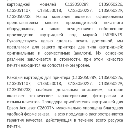
картриджей моделей C13S050289, C13S050226,
C13S051107, C13S053018, C13S050227, C13S050229,
C13S050233. Наша компания является официальным
представителем многих производителей печатного
оборудования, а также осуществляет собственное
производство картриджей под маркой IMPRINTS.
Руководствуясь целью сделать печать доступной, мы
предлагаем для вашего принтера два типа картриджей:
оригинальные и совместимые (аналоги). Их основное
различие заключается в стоимости, при этом качество
печати находится на сопоставимом уровне.
Каждый картридж для принтера (C13S050289, C13S050226,
C13S051107, C13S053018, C13S050227, C13S050229,
C13S050233) снабжен детальным описанием, которое
включает технические характеристики, фотографии и
отзывы клиентов. Процедура приобретения картриджей для
Epson AcuLaser C2600TN максимально упрощена благодаря
удобной форме заказа. На всю продукцию распространяется
гарантия качества, действующая в течение всего ресурса
печати.