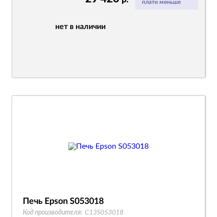
р.
плати меньше
нет в наличии
Печь Epson S053018
Код производителя:
C13S053018