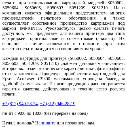
печати при использовании картриджей моделей S050602,
S050604, S050605, S050603, S051209, S051210. Наша
компания является официальным представителем многих
производителей печатного оборудования, а также
осуществляет собственное производство картриджей под
маркой IMPRINTS. Руководствуясь целью сделать печать
доступной, мы предлагаем для вашего принтера два типа
картриджей: оригинальные и совместимые (аналоги). Их
основное различие заключается в стоимости, при этом
качество печати находится на сопоставимом уровне.
Каждый картридж для принтера (S050602, S050604, S050605,
S050603, S051209, S051210) снабжен детальным описанием,
которое включает технические характеристики, фотографии и
отзывы клиентов. Процедура приобретения картриджей для
Epson AcuLaser C9300 максимально упрощена благодаря
удобной форме заказа. На всю продукцию распространяется
гарантия качества, действующая в течение всего ресурса
печати.
+7 (812)
940-58-74
,
+7 (812)
946-28-19
пн-пт с 9:00 до 18:00 (без перерыва на обед)
Нужна помощь?
Напишите
или позвоните нам.