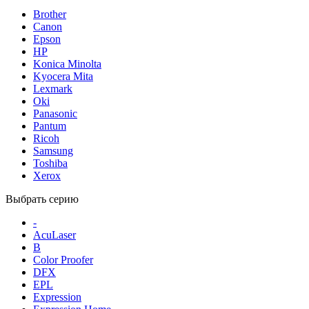
Brother
Canon
Epson
HP
Konica Minolta
Kyocera Mita
Lexmark
Oki
Panasonic
Pantum
Ricoh
Samsung
Toshiba
Xerox
Выбрать серию
-
AcuLaser
B
Color Proofer
DFX
EPL
Expression