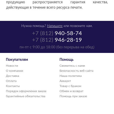
продукцию распространяется гарантия качества,
действующая в течение всего ресурса печати.
Нужна помощь?
Напишите
или позвоните нам.
+7 (812)
940-58-74
+7 (812)
946-28-19
пн-пт с 9:00 до 18:00 (без перерыва на обед)
Покупателям
Помощь
Новости
Свяжитесь с нами
О компании
Безопасность веб-сайта
Доставка
Наша политика
Оплата
Аккаунт
Контакты
Товар с браком
Порядок оформления заказа
Обмен и возврат
Гарантийные обязательства
Помощь при заказе