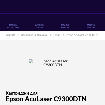
ДОСТАВКА
ВАРИАНТЫ
ГАРАНТИЯ
ОТСРОЧКА
НА СЛЕД. ДЕНЬ
ОПЛАТЫ
КАЧЕСТВА
ПЛАТЕЖА
Imprints
>
Лазерные картриджи
>
Epson
>
Epson AcuLaser C9300DTN
Картриджи для
Epson AcuLaser C9300DTN