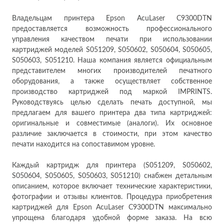
Владельцам принтера Epson AcuLaser C9300DTN
предоставляется возможность профессионального
управления качеством печати при использовании
картриджей моделей S051209, S050602, S050604, S050605,
S050603, S051210. Наша компания является официальным
представителем многих производителей печатного
оборудования, а также осуществляет собственное
производство картриджей под маркой IMPRINTS.
Руководствуясь целью сделать печать доступной, мы
предлагаем для вашего принтера два типа картриджей:
оригинальные и совместимые (аналоги). Их основное
различие заключается в стоимости, при этом качество
печати находится на сопоставимом уровне.
Каждый картридж для принтера (S051209, S050602,
S050604, S050605, S050603, S051210) снабжен детальным
описанием, которое включает технические характеристики,
фотографии и отзывы клиентов. Процедура приобретения
картриджей для Epson AcuLaser C9300DTN максимально
упрощена благодаря удобной форме заказа. На всю