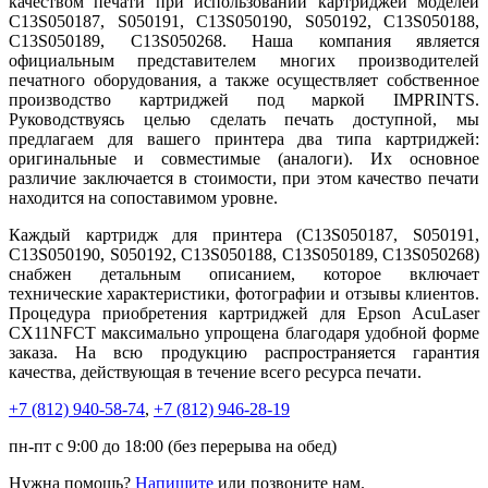
качеством печати при использовании картриджей моделей
C13S050187, S050191, C13S050190, S050192, C13S050188,
C13S050189, C13S050268. Наша компания является
официальным представителем многих производителей
печатного оборудования, а также осуществляет собственное
производство картриджей под маркой IMPRINTS.
Руководствуясь целью сделать печать доступной, мы
предлагаем для вашего принтера два типа картриджей:
оригинальные и совместимые (аналоги). Их основное
различие заключается в стоимости, при этом качество печати
находится на сопоставимом уровне.
Каждый картридж для принтера (C13S050187, S050191,
C13S050190, S050192, C13S050188, C13S050189, C13S050268)
снабжен детальным описанием, которое включает
технические характеристики, фотографии и отзывы клиентов.
Процедура приобретения картриджей для Epson AcuLaser
CX11NFCT максимально упрощена благодаря удобной форме
заказа. На всю продукцию распространяется гарантия
качества, действующая в течение всего ресурса печати.
+7 (812)
940-58-74
,
+7 (812)
946-28-19
пн-пт с 9:00 до 18:00 (без перерыва на обед)
Нужна помощь?
Напишите
или позвоните нам.