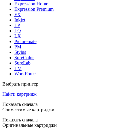
Expression Home
Expression Premium
FX
Inkjet
LP
LQ
LX
Picturemate
PM
Stylus
SureColor
SureLab
TM
WorkForce
Выбрать принтер
Найти картридж
Показать сначала
Совместимые картриджи
Показать сначала
Оригинальные картриджи