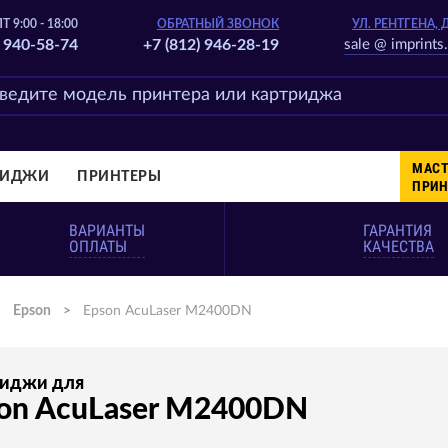
Т 9:00 - 18:00
ОБРАТНЫЙ ЗВОНОК
УЛ. РЕНТГЕНА, 
) 940-58-74
+7 (812) 946-28-19
sale @ imprints.
МАСТ
РИДЖИ
ПРИНТЕРЫ
ПРИН
ВАРИАНТЫ
ГАРАНТИЯ
ОПЛАТЫ
КАЧЕСТВА
>
Epson
>
Epson AcuLaser M2400DN
риджи для
on AcuLaser M2400DN