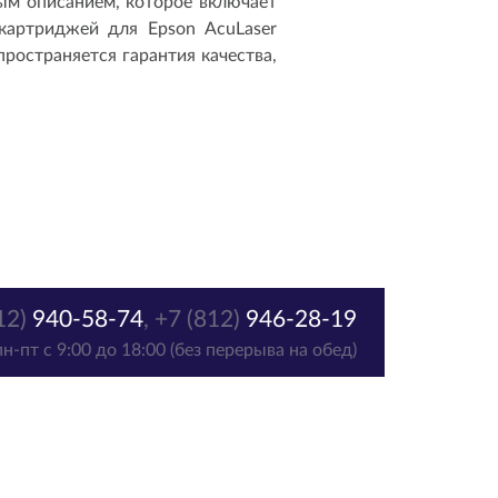
ым описанием, которое включает
картриджей для Epson AcuLaser
остраняется гарантия качества,
12)
940-58-74
,
+7 (812)
946-28-19
пн-пт с 9:00 до 18:00 (без перерыва на обед)