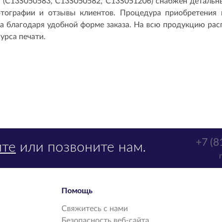
(C13S050583, C13S050582, C13S051206) снабжен детальн
фотографии и отзывы клиентов. Процедура приобретения 
благодаря удобной форме заказа. На всю продукцию распр
урса печати.
+7 (8
те
или позвоните нам.
Помощь
Свяжитесь с нами
Безопасность веб-сайта