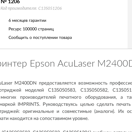
№ 1206
Код производителя:
C13S051206
6 месяцев гарантии
Ресурс
100000 страниц
Сообщить о поступлении товара
интер Epson AcuLaser M240
uLaser M2400DN предоставляется возможность профессио
артриджей моделей C13S050583, C13S050582, C13S051
многих производителей печатного оборудования, а та
маркой IMPRINTS. Руководствуясь целью сделать печать
триджей: оригинальные и совместимые (аналоги). Их ос
чати находится на сопоставимом уровне.