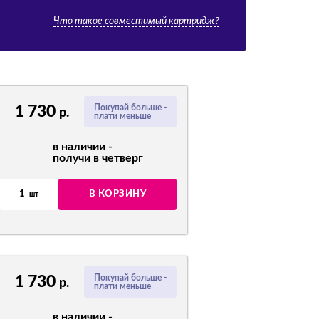
Что такое совместимый картридж?
1 730
Покупай больше -
р.
плати меньше
в наличии -
получи в четверг
1
В КОРЗИНУ
шт
1 730
Покупай больше -
р.
плати меньше
в наличии -