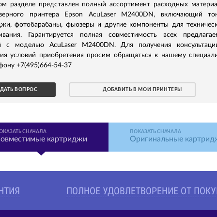
ом разделе представлен полный ассортимент расходных матери
зерного принтера Epson AcuLaser M2400DN, включающий тон
джи, фотобарабаны, фьюзеры и другие компоненты для техничес
ивания. Гарантируется полная совместимость всех предлага
й с моделью AcuLaser M2400DN. Для получения консультаци
ния условий приобретения просим обращаться к нашему специал
фону +7(495)664-54-37
ДАТЬ ВОПРОС
ДОБАВИТЬ В МОИ ПРИНТЕРЫ
ОКАЗАТЬ СНАЧАЛА
ПОКАЗАТЬ СНАЧАЛА
овместимые картриджи
Оригинальные картрид
АНТИЯ
ПОЛНОЕ УДОВЛЕТВОРЕНИЕ ОТ ПОК