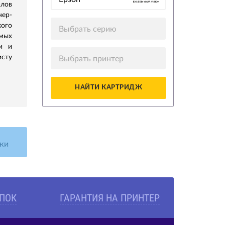
алов
ер-
кого
Выбрать серию
емых
и и
исту
Выбрать принтер
НАЙТИ КАРТРИДЖ
жи
УПОК
ГАРАНТИЯ НА ПРИНТЕР