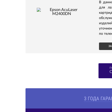
В данн
для ла
картри
обслуж
издели
уточне
по теле
ЗА
П
С
3 ГОДА ГАР