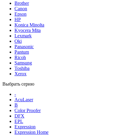
Brother
Canon
Epson
HP
Konica Minolta
Kyocera Mita
Lexmark
Oki
Panasonic
Pantum
Ricoh
Samsung
Toshiba
Xerox
Выбрать серию
-
AcuLaser
B
Color Proofer
DFX
EPL
Expression
Expression Home