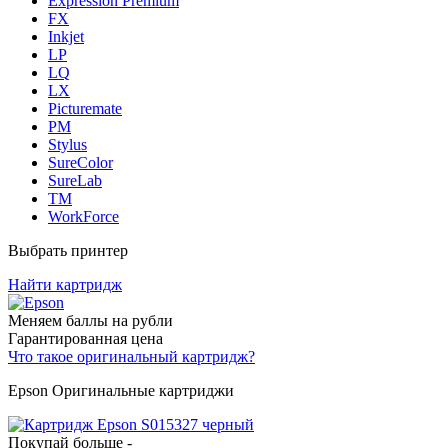
Expression Premium
FX
Inkjet
LP
LQ
LX
Picturemate
PM
Stylus
SureColor
SureLab
TM
WorkForce
Выбрать принтер
Найти картридж
Меняем баллы на рубли
Гарантированная цена
Что такое оригинальный картридж?
Epson Оригинальные картриджи
Покупай больше -