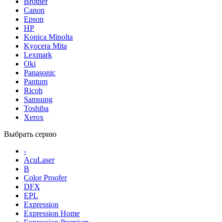
Brother
Canon
Epson
HP
Konica Minolta
Kyocera Mita
Lexmark
Oki
Panasonic
Pantum
Ricoh
Samsung
Toshiba
Xerox
Выбрать серию
-
AcuLaser
B
Color Proofer
DFX
EPL
Expression
Expression Home