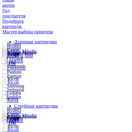
акции
Гид
покупателя
Подобрать
картридж
Мастер выбора принтера
Лазерные картриджи
Струйные картриджи