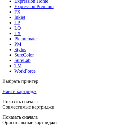
Expression Home
Expression Premium
FX
Inkjet
LP
LQ
LX
Picturemate
PM
Stylus
SureColor
SureLab
TM
WorkForce
Выбрать принтер
Найти картридж
Показать сначала
Совместимые картриджи
Показать сначала
Оригинальные картриджи