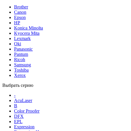
Brother
Canon
Epson
HP
Konica Minolta
Kyocera Mita
Lexmark
Oki
Panasonic
Pantum
Ricoh
Samsung
Toshiba
Xerox
Выбрать серию
-
AcuLaser
B
Color Proofer
DFX
EPL
Expression