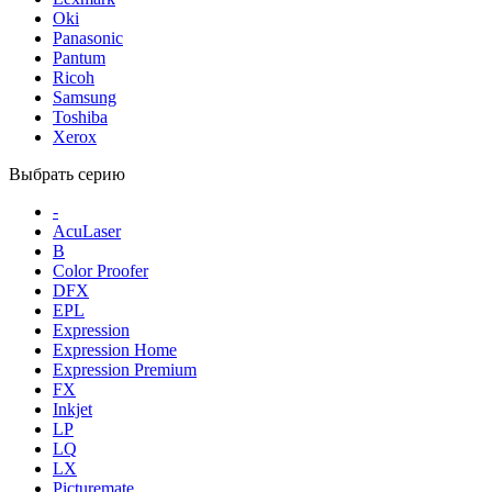
Oki
Panasonic
Pantum
Ricoh
Samsung
Toshiba
Xerox
Выбрать серию
-
AcuLaser
B
Color Proofer
DFX
EPL
Expression
Expression Home
Expression Premium
FX
Inkjet
LP
LQ
LX
Picturemate