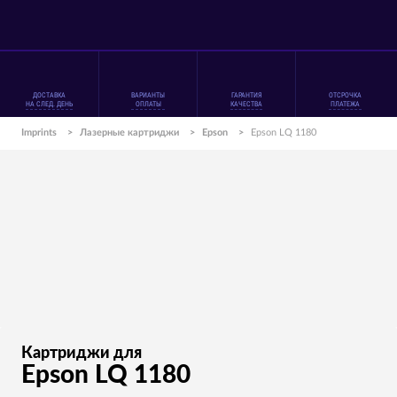
ДОСТАВКА
ВАРИАНТЫ
ГАРАНТИЯ
ОТСРОЧКА
НА СЛЕД. ДЕНЬ
ОПЛАТЫ
КАЧЕСТВА
ПЛАТЕЖА
Imprints
>
Лазерные картриджи
>
Epson
>
Epson LQ 1180
Картриджи для
Epson LQ 1180